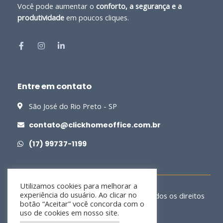
Você pode aumentar o
conforto, a segurança e a
produtividade
em poucos cliques.
Entre em contato
São José do Rio Preto - SP
contato@clickhomeoffice.com.br
(17) 99737-1199
Utilizamos cookies para melhorar a
experiência do usuário. Ao clicar no
Copyright © 2026 Click Home Office | Todos os direitos
botão “Aceitar” você concorda com o
reservados.
uso de cookies em nosso site.