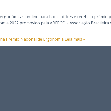
s ergonômicas on-line para home offices e recebe o prêmio 
omia 2022 promovido pela ABERGO – Associação Brasileira 
anha Prêmio Nacional de Ergonomia
Leia mais »