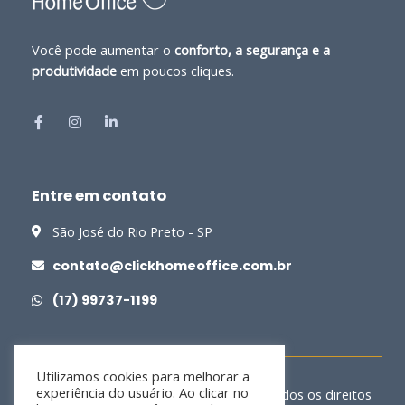
Você pode aumentar o
conforto, a segurança e a
produtividade
em poucos cliques.
Entre em contato
São José do Rio Preto - SP
contato@clickhomeoffice.com.br
(17) 99737-1199
Utilizamos cookies para melhorar a
experiência do usuário. Ao clicar no
Copyright © 2026 Click Home Office | Todos os direitos