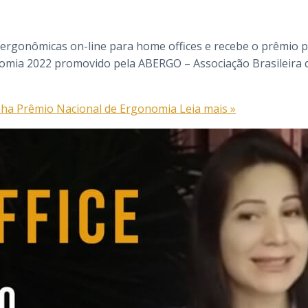
s ergonômicas on-line para home offices e recebe o prêmio 
omia 2022 promovido pela ABERGO – Associação Brasileira 
anha Prêmio Nacional de Ergonomia
Leia mais »