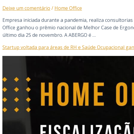
Deixe um comentário
/
Home Office
Empresa iniciada durante a pandemia, realiza consultoria
Office ganhou o prêmio nacional de Melhor Case de Ergon
último dia 25 de novembro. A ABERGO é …
Startup voltada para áreas de RH e Saúde Ocupacional g